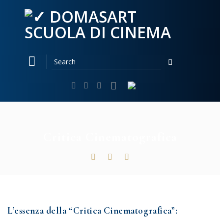
Skip
to
content
Critica Cinematografica
L’essenza della “Critica Cinematografica”: